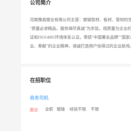
公司简介
河南豫昌塑业有限公司主营：塑钢型材、板材、管材的
“质量必求精品，服务竭尽真诚”为宗旨。视质量为企业的
证和ISO14001环境体系认证。荣获“中国著名品牌”“
业、奉献”的企业精神，谒诚打造用户信得过的企业航母
在招职位
商务司机
/
全职
/
鄢陵
/
经验不限
/
不限
面议