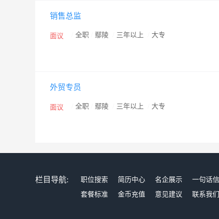
销售总监
/
全职
/
鄢陵
/
三年以上
/
大专
面议
外贸专员
/
全职
/
鄢陵
/
三年以上
/
大专
面议
栏目导航:
职位搜索
简历中心
名企展示
一句话
套餐标准
金币充值
意见建议
联系我