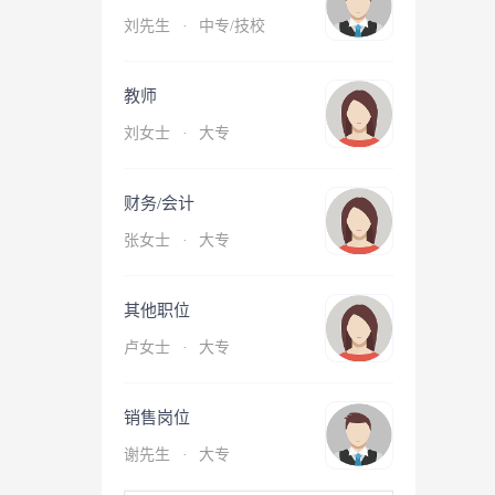
刘先生
·
中专/技校
教师
刘女士
·
大专
财务/会计
张女士
·
大专
其他职位
卢女士
·
大专
销售岗位
谢先生
·
大专